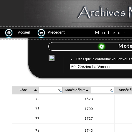
Accueil
Précédent
Moteur 
Mote
Dans quelle commune voulez vous 
Côte
Année début
Année fi
75
1673
76
1700
77
1727
78
1743