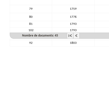
79
1759
80
1776
81
1793
102
1793
Nombre de documents: 45
91
1793
92
1803