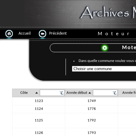
Accueil
Précédent
Moteur 
Mote
Dans quelle commune voulez vous 
Côte
Année début
Année fi
1123
1749
1124
1776
1125
1792
1126
1793